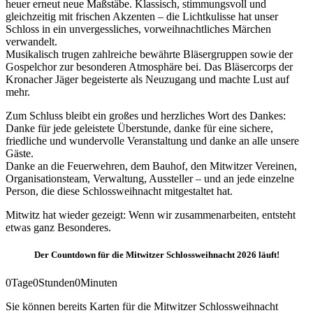
heuer erneut neue Maßstäbe. Klassisch, stimmungsvoll und
gleichzeitig mit frischen Akzenten – die Lichtkulisse hat unser
Schloss in ein unvergessliches, vorweihnachtliches Märchen
verwandelt.
Musikalisch trugen zahlreiche bewährte Bläsergruppen sowie der
Gospelchor zur besonderen Atmosphäre bei. Das Bläsercorps der
Kronacher Jäger begeisterte als Neuzugang und machte Lust auf
mehr.
Zum Schluss bleibt ein großes und herzliches Wort des Dankes:
Danke für jede geleistete Überstunde, danke für eine sichere,
friedliche und wundervolle Veranstaltung und danke an alle unsere
Gäste.
Danke an die Feuerwehren, dem Bauhof, den Mitwitzer Vereinen,
Organisationsteam, Verwaltung, Aussteller – und an jede einzelne
Person, die diese Schlossweihnacht mitgestaltet hat.
Mitwitz hat wieder gezeigt: Wenn wir zusammenarbeiten, entsteht
etwas ganz Besonderes.
Der Countdown für die Mitwitzer Schlossweihnacht 2026 läuft!
0
Tage
0
Stunden
0
Minuten
Sie können bereits Karten für die Mitwitzer Schlossweihnacht