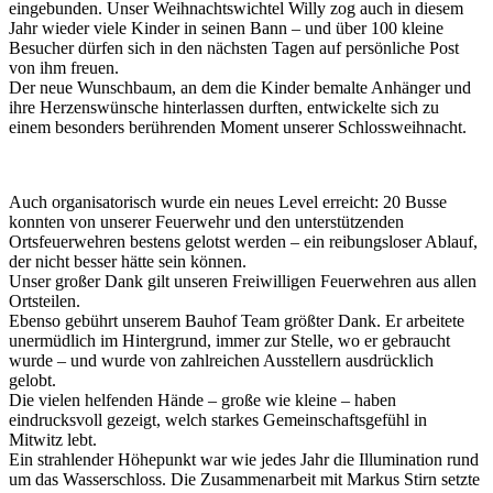
eingebunden. Unser Weihnachtswichtel Willy zog auch in diesem
Jahr wieder viele Kinder in seinen Bann – und über 100 kleine
Besucher dürfen sich in den nächsten Tagen auf persönliche Post
von ihm freuen.
Der neue Wunschbaum, an dem die Kinder bemalte Anhänger und
ihre Herzenswünsche hinterlassen durften, entwickelte sich zu
einem besonders berührenden Moment unserer Schlossweihnacht.
Auch organisatorisch wurde ein neues Level erreicht: 20 Busse
konnten von unserer Feuerwehr und den unterstützenden
Ortsfeuerwehren bestens gelotst werden – ein reibungsloser Ablauf,
der nicht besser hätte sein können.
Unser großer Dank gilt unseren Freiwilligen Feuerwehren aus allen
Ortsteilen.
Ebenso gebührt unserem Bauhof Team größter Dank. Er arbeitete
unermüdlich im Hintergrund, immer zur Stelle, wo er gebraucht
wurde – und wurde von zahlreichen Ausstellern ausdrücklich
gelobt.
Die vielen helfenden Hände – große wie kleine – haben
eindrucksvoll gezeigt, welch starkes Gemeinschaftsgefühl in
Mitwitz lebt.
Ein strahlender Höhepunkt war wie jedes Jahr die Illumination rund
um das Wasserschloss. Die Zusammenarbeit mit Markus Stirn setzte