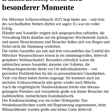
besonderer Momente
Die Mitwitzer Schlossweihnacht 2025 liegt hinter uns – und trotz
des wechselhaften Wetters dürfen wir sagen: Es war ein voller
Erfolg.
Händler und Aussteller zeigten sich ausgesprochen zufrieden, die
Verwaltung blickt dankbar auf ein gelungenes Wochenende zurück,
und unsere Besucherinnen und Besucher ließen sich von Regen und
Nebel nicht die Stimmung verderben.
Die vielen Aussteller aus nah und fern verwandelten das Umfeld des
Mitwitzer Wasserschlosses erneut in ein stimmungsvolles, liebevoll
gestaltetes Weihnachtsdorf. Besonders erfreulich waren die
zahlreichen neuen Aussteller, darunter vier Anbieter, die
Weihnachtsgeschenke direkt vor Ort individualisierten – von
gravierten Holzbrettchen bis hin zu personalisierten Glasobjekten.
Viele von ihnen haben bereits zugesagt: Sie kommen auch zur
nächsten Schlossweihnacht sehr gerne wieder nach Mitwitz.
Auch die erzgebirgische Handwerkskunst feierte eine überaus
gelungene Premiere und verzauberte große wie kleine Besucher mit
traditionellem, meisterlichem Kunsthandwerk.
Der Kindernachmittag war ein echter Höhepunkt: Das
Weidenkranzflechten wurde mit Begeisterung angenommen, beim
Mitmachtheater wurden große und kleine Gäste liebevoll