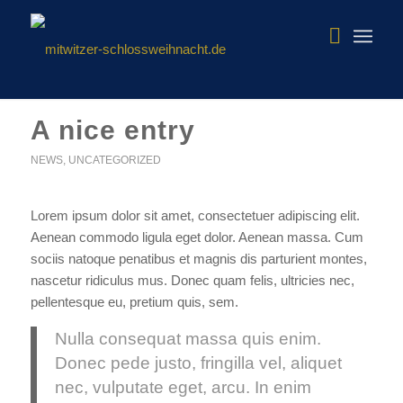
A nice entry
NEWS
,
UNCATEGORIZED
Lorem ipsum dolor sit amet, consectetuer adipiscing elit.
Aenean commodo ligula eget dolor. Aenean massa. Cum
sociis natoque penatibus et magnis dis parturient montes,
nascetur ridiculus mus. Donec quam felis, ultricies nec,
pellentesque eu, pretium quis, sem.
Nulla consequat massa quis enim.
Donec pede justo, fringilla vel, aliquet
nec, vulputate eget, arcu. In enim