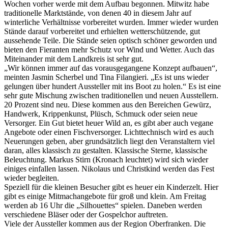
Wochen vorher werde mit dem Aufbau begonnen. Mitwitz habe
traditionelle Marktstände, von denen 40 in diesem Jahr auf
winterliche Verhältnisse vorbereitet wurden. Immer wieder wurden
Stände darauf vorbereitet und erhielten wetterschützende, gut
aussehende Teile. Die Stände seien optisch schöner geworden und
bieten den Fieranten mehr Schutz vor Wind und Wetter. Auch das
Miteinander mit dem Landkreis ist sehr gut.
„Wir können immer auf das vorausgegangene Konzept aufbauen“,
meinten Jasmin Scherbel und Tina Filangieri. „Es ist uns wieder
gelungen über hundert Aussteller mit ins Boot zu holen.“ Es ist eine
sehr gute Mischung zwischen traditionellen und neuen Ausstellern.
20 Prozent sind neu. Diese kommen aus den Bereichen Gewürz,
Handwerk, Krippenkunst, Plüsch, Schmuck oder seien neue
Versorger. Ein Gut bietet heuer Wild an, es gibt aber auch vegane
Angebote oder einen Fischversorger. Lichttechnisch wird es auch
Neuerungen geben, aber grundsätzlich liegt den Veranstaltern viel
daran, alles klassisch zu gestalten. Klassische Sterne, klassische
Beleuchtung. Markus Stirn (Kronach leuchtet) wird sich wieder
einiges einfallen lassen. Nikolaus und Christkind werden das Fest
wieder begleiten.
Speziell für die kleinen Besucher gibt es heuer ein Kinderzelt. Hier
gibt es einige Mitmachangebote für groß und klein. Am Freitag
werden ab 16 Uhr die „Silhouettes“ spielen. Daneben werden
verschiedene Bläser oder der Gospelchor auftreten.
Viele der Aussteller kommen aus der Region Oberfranken. Die