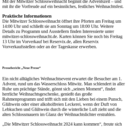
Mit der Mitwitzer Schlossweihnacht beginnt die Adventszeit – und
mit ihr die Vorfreude auf ein besinnliches, festliches Weihnachtsfest.
Praktische Informationen
Die Mitwitzer Schlossweihnacht öffnet ihre Pforten am Freitag um
14:00 Uhr und schließt sie am Sonntag um 18:00 Uhr. Weitere
Details zu Programm und Ausstellern finden Interessierte unter
mitwitzer-schlossweihnacht.de. Karten können Sie noch bis Freitag
13 Uhr im Vorverkauf bei Reservix.de, allen Reservix
Vorverkaufsstellen oder an der Tageskasse erwerben.
Pressebericht
„
Neue Presse
“
Ein nicht alltägliches Weihnachtsevent erwartet die Besucher am 1.
Advent, rund um das Wasserschloss Mitwitz. Man schlendert in aller
Ruhe um prächtige Stände, gönnt sich „seinen Moment“, findet
herrliche Weihnachtsgeschenke, genießt das große
Rahmenprogramm und trifft sich mit den Lieben bei einem Punsch,
Glühwein oder einer alkoholfreien Leckerei, wenn der Duft von
Lebkuchen und Glühwein durch die winterliche Luft zieht und die
alten Schlossmauern im Glanz der Weihnachtslichter erstrahlen.
„Die Mitwitzer Schlossweihnacht 2024 kann kommen“, freute sich