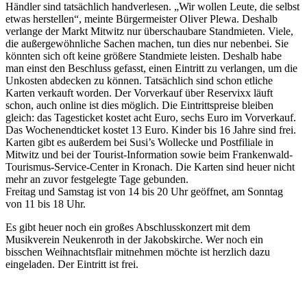
Händler sind tatsächlich handverlesen. „Wir wollen Leute, die selbst
etwas herstellen“, meinte Bürgermeister Oliver Plewa. Deshalb
verlange der Markt Mitwitz nur überschaubare Standmieten. Viele,
die außergewöhnliche Sachen machen, tun dies nur nebenbei. Sie
könnten sich oft keine größere Standmiete leisten. Deshalb habe
man einst den Beschluss gefasst, einen Eintritt zu verlangen, um die
Unkosten abdecken zu können. Tatsächlich sind schon etliche
Karten verkauft worden. Der Vorverkauf über Reservixx läuft
schon, auch online ist dies möglich. Die Eintrittspreise bleiben
gleich: das Tagesticket kostet acht Euro, sechs Euro im Vorverkauf.
Das Wochenendticket kostet 13 Euro. Kinder bis 16 Jahre sind frei.
Karten gibt es außerdem bei Susi’s Wollecke und Postfiliale in
Mitwitz und bei der Tourist-Information sowie beim Frankenwald-
Tourismus-Service-Center in Kronach. Die Karten sind heuer nicht
mehr an zuvor festgelegte Tage gebunden.
Freitag und Samstag ist von 14 bis 20 Uhr geöffnet, am Sonntag
von 11 bis 18 Uhr.
Es gibt heuer noch ein großes Abschlusskonzert mit dem
Musikverein Neukenroth in der Jakobskirche. Wer noch ein
bisschen Weihnachtsflair mitnehmen möchte ist herzlich dazu
eingeladen. Der Eintritt ist frei.