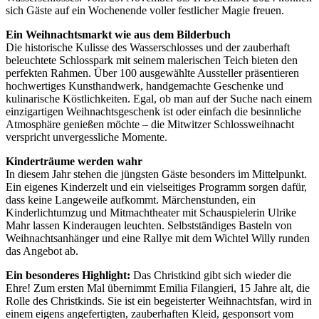
sich Gäste auf ein Wochenende voller festlicher Magie freuen.
Ein Weihnachtsmarkt wie aus dem Bilderbuch
Die historische Kulisse des Wasserschlosses und der zauberhaft
beleuchtete Schlosspark mit seinem malerischen Teich bieten den
perfekten Rahmen. Über 100 ausgewählte Aussteller präsentieren
hochwertiges Kunsthandwerk, handgemachte Geschenke und
kulinarische Köstlichkeiten. Egal, ob man auf der Suche nach einem
einzigartigen Weihnachtsgeschenk ist oder einfach die besinnliche
Atmosphäre genießen möchte – die Mitwitzer Schlossweihnacht
verspricht unvergessliche Momente.
Kinderträume werden wahr
In diesem Jahr stehen die jüngsten Gäste besonders im Mittelpunkt.
Ein eigenes Kinderzelt und ein vielseitiges Programm sorgen dafür,
dass keine Langeweile aufkommt. Märchenstunden, ein
Kinderlichtumzug und Mitmachtheater mit Schauspielerin Ulrike
Mahr lassen Kinderaugen leuchten. Selbstständiges Basteln von
Weihnachtsanhänger und eine Rallye mit dem Wichtel Willy runden
das Angebot ab.
Ein besonderes Highlight:
Das Christkind gibt sich wieder die
Ehre! Zum ersten Mal übernimmt Emilia Filangieri, 15 Jahre alt, die
Rolle des Christkinds. Sie ist ein begeisterter Weihnachtsfan, wird in
einem eigens angefertigten, zauberhaften Kleid, gesponsort vom