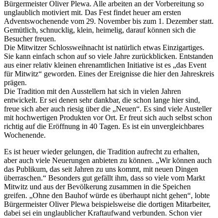
Bürgermeister Oliver Plewa. Alle arbeiten an der Vorbereitung so
unglaublich motiviert mit. Das Fest findet heuer am ersten
Adventswochenende vom 29. November bis zum 1. Dezember statt.
Gemütlich, schnucklig, klein, heimelig, darauf können sich die
Besucher freuen.
Die Mitwitzer Schlossweihnacht ist natürlich etwas Einzigartiges.
Sie kann einfach schon auf so viele Jahre zurückblicken. Entstanden
aus einer relativ kleinen ehrenamtlichen Initiative ist es „das Event
für Mitwitz“ geworden. Eines der Ereignisse die hier den Jahreskreis
prägen.
Die Tradition mit den Ausstellern hat sich in vielen Jahren
entwickelt. Er sei denen sehr dankbar, die schon lange hier sind,
freue sich aber auch riesig über die „Neuen“. Es sind viele Austeller
mit hochwertigen Produkten vor Ort. Er freut sich auch selbst schon
richtig auf die Eröffnung in 40 Tagen. Es ist ein unvergleichbares
Wochenende.
Es ist heuer wieder gelungen, die Tradition aufrecht zu erhalten,
aber auch viele Neuerungen anbieten zu können. „Wir können auch
das Publikum, das seit Jahren zu uns kommt, mit neuen Dingen
überraschen.“ Besonders gut gefällt ihm, dass so viele vom Markt
Mitwitz und aus der Bevölkerung zusammen in die Speichen
greifen. „Ohne den Bauhof würde es überhaupt nicht gehen“, lobte
Bürgermeister Oliver Plewa beispielsweise die dortigen Mitarbeiter,
dabei sei ein unglaublicher Kraftaufwand verbunden. Schon vier