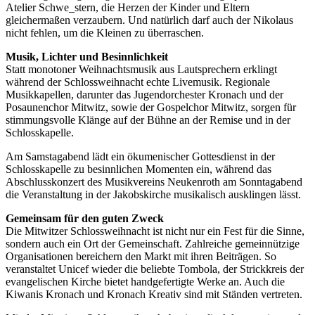
Atelier Schwe_stern, die Herzen der Kinder und Eltern
gleichermaßen verzaubern. Und natürlich darf auch der Nikolaus
nicht fehlen, um die Kleinen zu überraschen.
Musik, Lichter und Besinnlichkeit
Statt monotoner Weihnachtsmusik aus Lautsprechern erklingt
während der Schlossweihnacht echte Livemusik. Regionale
Musikkapellen, darunter das Jugendorchester Kronach und der
Posaunenchor Mitwitz, sowie der Gospelchor Mitwitz, sorgen für
stimmungsvolle Klänge auf der Bühne an der Remise und in der
Schlosskapelle.
Am Samstagabend lädt ein ökumenischer Gottesdienst in der
Schlosskapelle zu besinnlichen Momenten ein, während das
Abschlusskonzert des Musikvereins Neukenroth am Sonntagabend
die Veranstaltung in der Jakobskirche musikalisch ausklingen lässt.
Gemeinsam für den guten Zweck
Die Mitwitzer Schlossweihnacht ist nicht nur ein Fest für die Sinne,
sondern auch ein Ort der Gemeinschaft. Zahlreiche gemeinnützige
Organisationen bereichern den Markt mit ihren Beiträgen. So
veranstaltet Unicef wieder die beliebte Tombola, der Strickkreis der
evangelischen Kirche bietet handgefertigte Werke an. Auch die
Kiwanis Kronach und Kronach Kreativ sind mit Ständen vertreten.