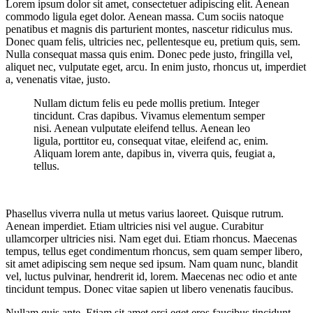
Lorem ipsum dolor sit amet, consectetuer adipiscing elit. Aenean
commodo ligula eget dolor. Aenean massa. Cum sociis natoque
penatibus et magnis dis parturient montes, nascetur ridiculus mus.
Donec quam felis, ultricies nec, pellentesque eu, pretium quis, sem.
Nulla consequat massa quis enim. Donec pede justo, fringilla vel,
aliquet nec, vulputate eget, arcu. In enim justo, rhoncus ut, imperdiet
a, venenatis vitae, justo.
Nullam dictum felis eu pede mollis pretium. Integer
tincidunt. Cras dapibus. Vivamus elementum semper
nisi. Aenean vulputate eleifend tellus. Aenean leo
ligula, porttitor eu, consequat vitae, eleifend ac, enim.
Aliquam lorem ante, dapibus in, viverra quis, feugiat a,
tellus.
Phasellus viverra nulla ut metus varius laoreet. Quisque rutrum.
Aenean imperdiet. Etiam ultricies nisi vel augue. Curabitur
ullamcorper ultricies nisi. Nam eget dui. Etiam rhoncus. Maecenas
tempus, tellus eget condimentum rhoncus, sem quam semper libero,
sit amet adipiscing sem neque sed ipsum. Nam quam nunc, blandit
vel, luctus pulvinar, hendrerit id, lorem. Maecenas nec odio et ante
tincidunt tempus. Donec vitae sapien ut libero venenatis faucibus.
Nullam quis ante. Etiam sit amet orci eget eros faucibus tincidunt.